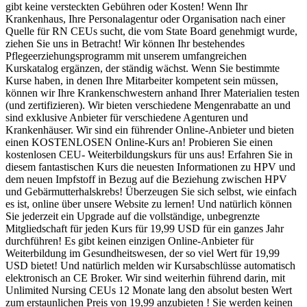
gibt keine versteckten Gebühren oder Kosten! Wenn Ihr
Krankenhaus, Ihre Personalagentur oder Organisation nach einer
Quelle für RN CEUs sucht, die vom State Board genehmigt wurde,
ziehen Sie uns in Betracht! Wir können Ihr bestehendes
Pflegeerziehungsprogramm mit unserem umfangreichen
Kurskatalog ergänzen, der ständig wächst. Wenn Sie bestimmte
Kurse haben, in denen Ihre Mitarbeiter kompetent sein müssen,
können wir Ihre Krankenschwestern anhand Ihrer Materialien testen
(und zertifizieren). Wir bieten verschiedene Mengenrabatte an und
sind exklusive Anbieter für verschiedene Agenturen und
Krankenhäuser. Wir sind ein führender Online-Anbieter und bieten
einen KOSTENLOSEN Online-Kurs an! Probieren Sie einen
kostenlosen CEU- Weiterbildungskurs für uns aus! Erfahren Sie in
diesem fantastischen Kurs die neuesten Informationen zu HPV und
dem neuen Impfstoff in Bezug auf die Beziehung zwischen HPV
und Gebärmutterhalskrebs! Überzeugen Sie sich selbst, wie einfach
es ist, online über unsere Website zu lernen! Und natürlich können
Sie jederzeit ein Upgrade auf die vollständige, unbegrenzte
Mitgliedschaft für jeden Kurs für 19,99 USD für ein ganzes Jahr
durchführen! Es gibt keinen einzigen Online-Anbieter für
Weiterbildung im Gesundheitswesen, der so viel Wert für 19,99
USD bietet! Und natürlich melden wir Kursabschlüsse automatisch
elektronisch an CE Broker. Wir sind weiterhin führend darin, mit
Unlimited Nursing CEUs 12 Monate lang den absolut besten Wert
zum erstaunlichen Preis von 19,99 anzubieten ! Sie werden keinen