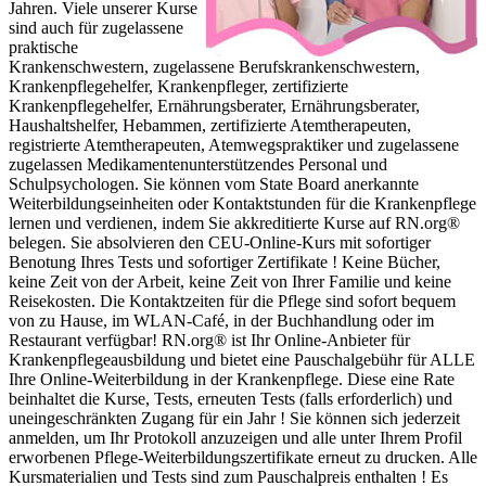
Jahren. Viele unserer Kurse
sind auch für zugelassene
praktische
Krankenschwestern, zugelassene Berufskrankenschwestern,
Krankenpflegehelfer, Krankenpfleger, zertifizierte
Krankenpflegehelfer, Ernährungsberater, Ernährungsberater,
Haushaltshelfer, Hebammen, zertifizierte Atemtherapeuten,
registrierte Atemtherapeuten, Atemwegspraktiker und zugelassene
zugelassen Medikamentenunterstützendes Personal und
Schulpsychologen. Sie können vom State Board anerkannte
Weiterbildungseinheiten oder Kontaktstunden für die Krankenpflege
lernen und verdienen, indem Sie akkreditierte Kurse auf RN.org®
belegen. Sie absolvieren den CEU-Online-Kurs mit sofortiger
Benotung Ihres Tests und sofortiger Zertifikate ! Keine Bücher,
keine Zeit von der Arbeit, keine Zeit von Ihrer Familie und keine
Reisekosten. Die Kontaktzeiten für die Pflege sind sofort bequem
von zu Hause, im WLAN-Café, in der Buchhandlung oder im
Restaurant verfügbar! RN.org® ist Ihr Online-Anbieter für
Krankenpflegeausbildung und bietet eine Pauschalgebühr für ALLE
Ihre Online-Weiterbildung in der Krankenpflege. Diese eine Rate
beinhaltet die Kurse, Tests, erneuten Tests (falls erforderlich) und
uneingeschränkten Zugang für ein Jahr ! Sie können sich jederzeit
anmelden, um Ihr Protokoll anzuzeigen und alle unter Ihrem Profil
erworbenen Pflege-Weiterbildungszertifikate erneut zu drucken. Alle
Kursmaterialien und Tests sind zum Pauschalpreis enthalten ! Es