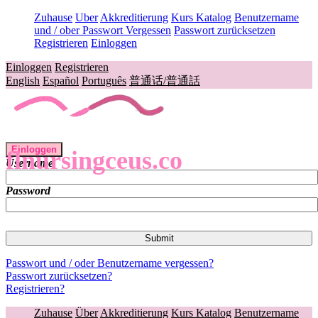
Zuhause
Uber
Akkreditierung
Kurs Katalog
Benutzername
und / ober Passwort Vergessen
Passwort zurücksetzen
Registrieren
Einloggen
Einloggen
Registrieren
English
Español
Português
普通话/普通話
Einloggen
flnursingceus.co
Username
Password
Passwort und / oder Benutzername vergessen?
Passwort zurücksetzen?
Registrieren?
Zuhause
Über
Akkreditierung
Kurs Katalog
Benutzername